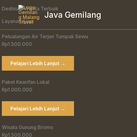
Skip
Destinasi Wisata Terbaik
to
Java Gemilang
content
Layanan Kami
Petualangan Air Terjun Tumpak Sewu
Rp1.500.000
Pelajari Lebih Lanjut →
Paket Kearifan Lokal
Rp1.000.000
Pelajari Lebih Lanjut →
Wisata Gunung Bromo
Rp1.500.000